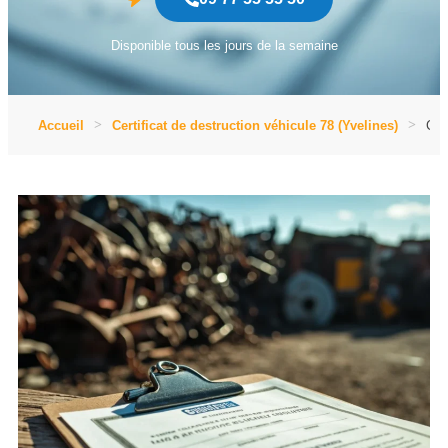
Disponible tous les jours de la semaine
Accueil
Certificat de destruction véhicule 78 (Yvelines)
Cer