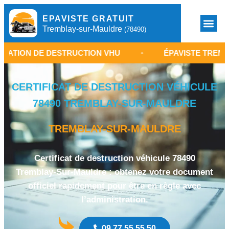
EPAVISTE GRATUIT
Tremblay-sur-Mauldre
(78490)
DESTRUCTION VHU
•
ÉPAVISTE TREMBLAY-SUR-MA
CERTIFICAT DE DESTRUCTION VÉHICULE
78490 TREMBLAY-SUR-MAULDRE
TREMBLAY-SUR-MAULDRE
Certificat de destruction véhicule 78490
Tremblay-Sur-Mauldre : obtenez votre document
officiel rapidement pour être en règle avec
l’administration.
09 77 55 55 50