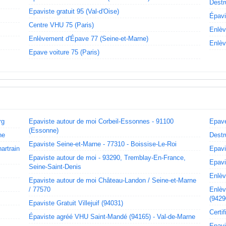
Destr
Epaviste gratuit 95 (Val-d'Oise)
Épavi
Centre VHU 75 (Paris)
Enlèv
Enlèvement d'Épave 77 (Seine-et-Marne)
Enlèv
Epave voiture 75 (Paris)
rg
Epaviste autour de moi Corbeil-Essonnes - 91100
Epave
(Essonne)
ne
Destr
Epaviste Seine-et-Marne - 77310 - Boissise-Le-Roi
artrain
Epavi
Epaviste autour de moi - 93290, Tremblay-En-France,
Epavi
Seine-Saint-Denis
Enlèv
Epaviste autour de moi Château-Landon / Seine-et-Marne
/ 77570
Enlèv
(9429
Epaviste Gratuit Villejuif (94031)
Certi
Épaviste agréé VHU Saint-Mandé (94165) - Val-de-Marne
Epavi