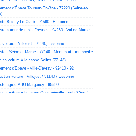
ement d'Épave Tournan-En-Brie - 77220 (Seine-et-
)
ste Boissy-Le-Cutté - 91590 - Essonne
ste autour de moi - Fresnes - 94260 - Val-de-Marne
 voiture - Villejust - 91140, Essonne
ste - Seine-et-Marne - 77140 - Montcourt-Fromonville
e sa voiture à la casse Salins (77148)
ement d'Épave - Ville-D'avray - 92410 - 92
uction voiture - Villejust / 91140 / Essonne
ste agréé VHU Margency / 95580
e sa voiture à la casse Goussainville / Val-d'Oise /
0
e VHU - Saintry-Sur-Seine - 91250 - 91
t d'épave - Chessy (77700, 77)
e VHU 77 - Bagneaux-Sur-Loing (77167)
t d'épave : Aulnay-Sur-Mauldre (78126)