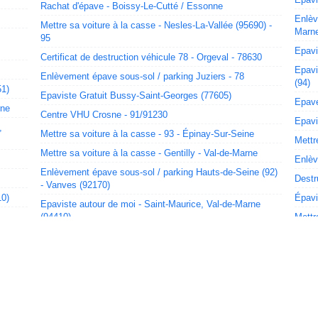
Rachat d'épave - Boissy-Le-Cutté / Essonne
Enlèv
Mettre sa voiture à la casse - Nesles-La-Vallée (95690) -
Marne
95
Epavi
Certificat de destruction véhicule 78 - Orgeval - 78630
Epavi
Enlèvement épave sous-sol / parking Juziers - 78
(94)
51)
Epaviste Gratuit Bussy-Saint-Georges (77605)
Epave
rne
Centre VHU Crosne - 91/91230
Epavi
,
Mettre sa voiture à la casse - 93 - Épinay-Sur-Seine
Mettr
Mettre sa voiture à la casse - Gentilly - Val-de-Marne
Enlèv
Enlèvement épave sous-sol / parking Hauts-de-Seine (92)
Destr
- Vanves (92170)
10)
Épavi
Epaviste autour de moi - Saint-Maurice, Val-de-Marne
(94410)
Mettr
9519
Épaviste agréé VHU - Seine-Saint-Denis - Épinay-Sur-
Seine
Centr
arne -
Épaviste agréé VHU Lognes (77605, 77)
Racha
Destruction voiture - Villeneuve-La-Garenne / 92390 / 92
Centr
e /
Enlèvement épave sous-sol / parking - 93 - Épinay-Sur-
Racha