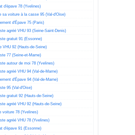
t d'épave 78 (Yvelines)
e sa voiture à la casse 95 (Val-d'Oise)
ement d'Épave 75 (Paris)
ste agréé VHU 93 (Seine-Saint-Denis)
ste gratuit 91 (Essonne)
e VHU 92 (Hauts-de-Seine)
ste 77 (Seine-et-Marne)
ste autour de moi 78 (Yvelines)
ste agréé VHU 94 (Val-de-Marne)
ement d'Épave 94 (Val-de-Marne)
ste 95 (Val-d'Oise)
ste gratuit 92 (Hauts-de-Seine)
ste agréé VHU 92 (Hauts-de-Seine)
 voiture 78 (Yvelines)
ste agréé VHU 78 (Yvelines)
t d'épave 91 (Essonne)