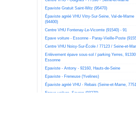
Epaviste Gratuit Saint-Witz (95470)
Épaviste agréé VHU Vitry-Sur-Seine, Val-de-Marne
(94400)
Centre VHU Fontenay-Le-Vicomte (91540) - 91
Epave voiture - Essonne - Paray-Vieille-Poste (915
Centre VHU Noisy-Sur-École / 77123 / Seine-et-Ma
Enlèvement épave sous-sol / parking Yerres, 91330
Essonne
Epaviste - Antony - 92160, Hauts-de-Seine
Epaviste - Freneuse (Yvelines)
Épaviste agréé VHU - Rebais (Seine-et-Marne, 775
Epave voiture, Sevran (93270)
Certificat de destruction véhicule - Garches (92380,
Hauts-de-Seine)
Mettre sa voiture à la casse Pommeuse, Seine-et-M
77515
Certificat de destruction véhicule Germigny-L'évêqu
77910