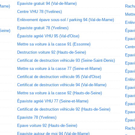
Epaviste gratuit 94 (Val-de-Marne)
Marne)
Racha
Centre VHU 78 (Yvelines)
Mettr
Enlèvement épave sous-sol / parking 94 (Val-de-Marne)
Enlèv
Epaviste gratuit 78 (Yvelines)
Seine)
Épavi
Épaviste agréé VHU 95 (Val-d'Oise)
Epavi
Mettre sa voiture à la casse 91 (Essonne)
Centr
Destruction voiture 92 (Hauts-de-Seine)
Epavi
Certificat de destruction véhicule 93 (Seine-Saint-Denis)
Epavi
Mettre sa voiture à la casse 77 (Seine-et-Marne)
Épavi
Certificat de destruction véhicule 95 (Val-d'Oise)
Enlèv
Certificat de destruction véhicule 94 (Val-de-Marne)
Epavi
Mettre sa voiture à la casse 92 (Hauts-de-Seine)
Epavi
Épaviste agréé VHU 77 (Seine-et-Marne)
Épavi
Certificat de destruction véhicule 92 (Hauts-de-Seine)
Epave
Epaviste 78 (Yvelines)
Épavi
Epave voiture 92 (Hauts-de-Seine)
Racha
Epaviste autour de moi 94 (Val-de-Marne)