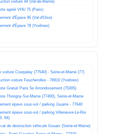
uction voiture 94 (Val-de-Marne)
ste agréé VHU 75 (Paris)
ement d'Épave 95 (Val-d'Oise)
ement d'Épave 78 (Yvelines)
 voiture Courpalay (77540) - Seine-et-Marne (77)
uction voiture Feucherolles - 78810 (Yvelines)
ste Gratuit Paris 5e Arrondissement (75005)
ste Thorigny-Sur-Marne (77400), Seine-et-Marne
ement épave sous-sol / parking Jouarre - 77640
ement épave sous-sol / parking Villeneuve-Le-Roi
0, 94)
ficat de destruction véhicule Gouaix (Seine-et-Marne)
ste - Ferté-Gaucher, Seine-et-Marne - 77320