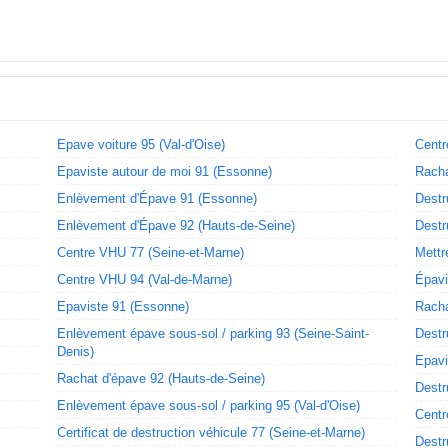
Epave voiture 95 (Val-d'Oise)
Centr
Epaviste autour de moi 91 (Essonne)
Racha
Enlèvement d'Épave 91 (Essonne)
Destr
Enlèvement d'Épave 92 (Hauts-de-Seine)
Destr
Centre VHU 77 (Seine-et-Marne)
Mettr
Centre VHU 94 (Val-de-Marne)
Épavi
Epaviste 91 (Essonne)
Racha
Enlèvement épave sous-sol / parking 93 (Seine-Saint-
Destr
Denis)
Epavi
Rachat d'épave 92 (Hauts-de-Seine)
Destr
Enlèvement épave sous-sol / parking 95 (Val-d'Oise)
Centr
Certificat de destruction véhicule 77 (Seine-et-Marne)
Destr