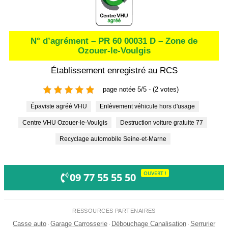
N° d’agrément – PR 60 00031 D – Zone de
Ozouer-le-Voulgis
Établissement enregistré au RCS
page notée 5/5 - (2 votes)
Épaviste agréé VHU
Enlèvement véhicule hors d'usage
Centre VHU Ozouer-le-Voulgis
Destruction voiture gratuite 77
Recyclage automobile Seine-et-Marne
OUVERT !
09 77 55 55 50
RESSOURCES PARTENAIRES
Casse auto
·
Garage Carrosserie
·
Débouchage Canalisation
·
Serrurier