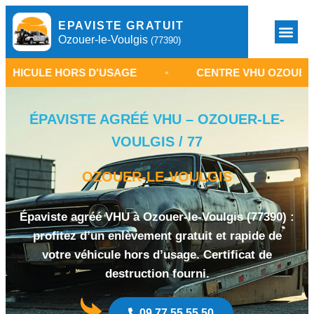
EPAVISTE GRATUIT
Ozouer-le-Voulgis
(77390)
 HORS D'USAGE
•
CENTRE VHU OZOUER-LE-VOULG
ÉPAVISTE AGRÉÉ VHU – OZOUER-LE-
VOULGIS / 77
OZOUER-LE-VOULGIS
Épaviste agréé VHU à Ozouer-le-Voulgis (77390) :
profitez d’un enlèvement gratuit et rapide de
votre véhicule hors d’usage. Certificat de
destruction fourni.
09 77 55 55 50