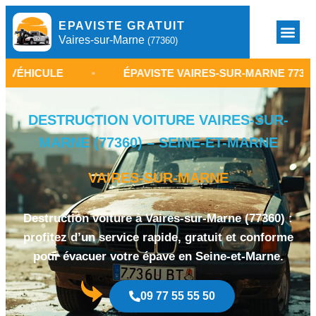
EPAVISTE GRATUIT
Vaires-sur-Marne
(77360)
E
•
ÉPAVISTE VAIRES-SUR-MARNE 77360
•
DESTRUCTION VOITURE VAIRES-SUR-
MARNE (77360) – SEINE-ET-MARNE
VAIRES-SUR-MARNE
Destruction voiture à Vaires-sur-Marne (77360) :
profitez d’un service rapide, gratuit et conforme
pour évacuer votre épave en Seine-et-Marne.
09 77 55 55 50