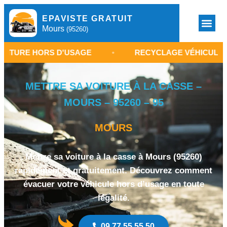
EPAVISTE GRATUIT
Mours
(95260)
ORS D'USAGE
•
RECYCLAGE VÉHICULE VAL-D'OISE
METTRE SA VOITURE À LA CASSE –
MOURS – 95260 – 95
MOURS
Mettre sa voiture à la casse à Mours (95260)
rapidement et gratuitement. Découvrez comment
évacuer votre véhicule hors d’usage en toute
légalité.
09 77 55 55 50