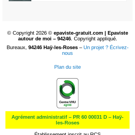
© Copyright 2026 ©
epaviste-gratuit.com | Epaviste
autour de moi – 94246
. Copyright appliqué.
Bureaux,
94246 Haÿ-les-Roses
–
Un projet ? Écrivez-
nous
Plan du site
Agrément administratif – PR 60 00031 D – Haÿ-
les-Roses
Établissement inscrit au RCS