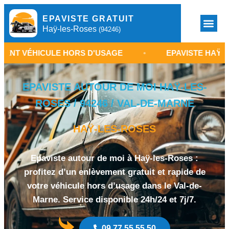
EPAVISTE GRATUIT
Haÿ-les-Roses
(94246)
CULE HORS D'USAGE
•
EPAVISTE HAŸ-LES-ROSES 
EPAVISTE AUTOUR DE MOI HAŸ-LES-
ROSES / 94246 / VAL-DE-MARNE
HAŸ-LES-ROSES
Epaviste autour de moi à Haÿ-les-Roses :
profitez d’un enlèvement gratuit et rapide de
votre véhicule hors d’usage dans le Val-de-
Marne. Service disponible 24h/24 et 7j/7.
09 77 55 55 50