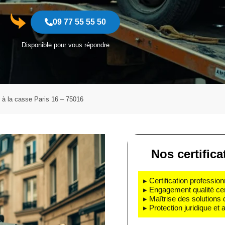
09 77 55 55 50
Disponible pour vous répondre
e à la casse Paris 16 – 75016
Nos certifica
▸ Certification profession
▸ Engagement qualité cert
▸ Maîtrise des solutions
▸ Protection juridique et