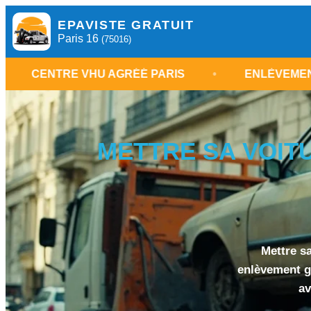
EPAVISTE GRATUIT
Paris 16
(75016)
VHU AGRÉÉ PARIS
•
ENLÈVEMENT ÉPAVE PARIS
METTRE SA VOITU
Mettre sa
enlèvement gr
av