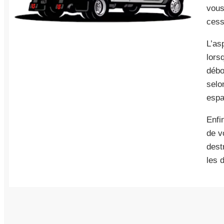
vous
cess
L’as
lors
débo
selo
espa
Enfi
de v
dest
les 