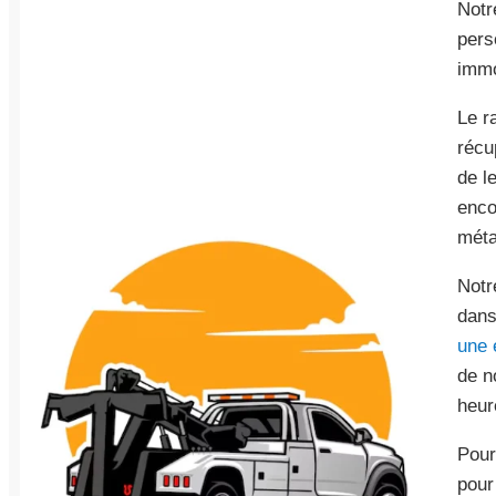
Notr
pers
immo
Le r
récu
de l
enco
méta
Notr
dans
une 
de n
heur
Pour
pour