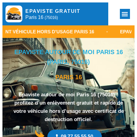
EPAVISTE GRATUIT
Paris 16
(75016)
CULE HORS D'USAGE PARIS 16
•
EPAVISTE GRATUI
EPAVISTE AUTOUR DE MOI PARIS 16
(PARIS, 75016)
PARIS 16
Epaviste autour de moi Paris 16 (75016) :
profitez d’un enlèvement gratuit et rapide de
votre véhicule hors d’usage avec certificat de
destruction officiel.
09 77 55 55 50