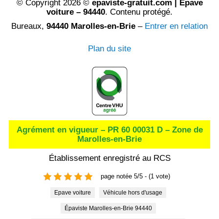
© Copyright 2026 ©
epaviste-gratuit.com | Epave
voiture – 94440
. Contenu protégé.
Bureaux,
94440 Marolles-en-Brie
–
Entrer en relation
Plan du site
Agrément en vigueur – PR 60 00031 D – Zone de
Marolles-en-Brie
Établissement enregistré au RCS
page notée 5/5 - (1 vote)
Epave voiture
Véhicule hors d'usage
Épaviste Marolles-en-Brie 94440