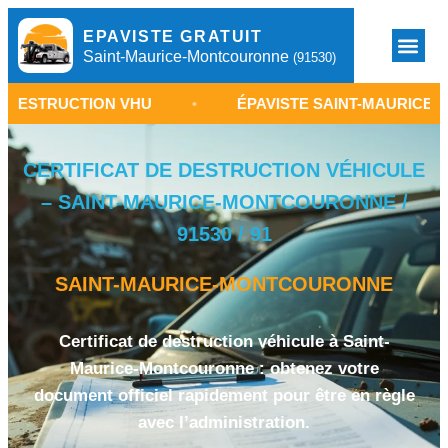
EPAVISTE GRATUIT
Saint-Maurice-Montcouronne
(91530)
ON VHU
•
ÉPAVISTE SAINT-MAURICE-MONTCOURON
CERTIFICAT DE DESTRUCTION VÉHICULE
– SAINT-MAURICE-MONTCOURONNE /
91530 / 91
SAINT-MAURICE-MONTCOURONNE
Certificat de destruction véhicule à Saint-
Maurice-Montcouronne : obtenez votre
document officiel rapidement pour être en règle
avec l’administration.