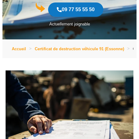
09 77 55 55 50
Actuellement joignable
Accueil
Certificat de destruction véhicule 91 (Essonne)
Cer