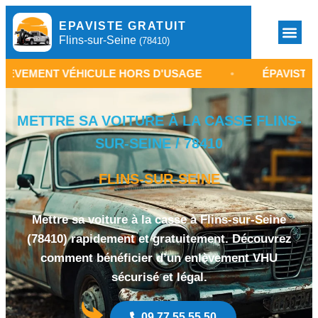
EPAVISTE GRATUIT
Flins-sur-Seine
(78410)
VÉHICULE HORS D'USAGE
•
ÉPAVISTE FLINS-SUR-
METTRE SA VOITURE À LA CASSE FLINS-
SUR-SEINE / 78410
FLINS-SUR-SEINE
Mettre sa voiture à la casse à Flins-sur-Seine
(78410) rapidement et gratuitement. Découvrez
comment bénéficier d’un enlèvement VHU
sécurisé et légal.
09 77 55 55 50