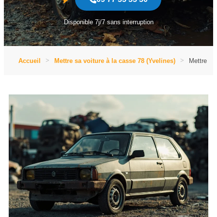
Disponible 7j/7 sans interruption
Accueil
Mettre sa voiture à la casse 78 (Yvelines)
Mettre sa