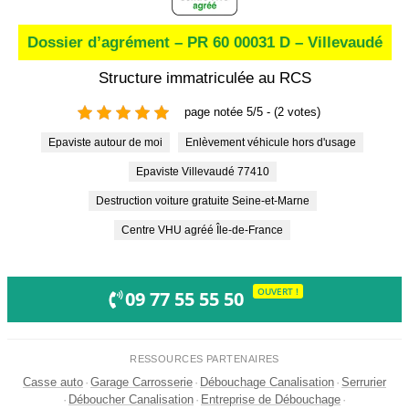
Dossier d’agrément – PR 60 00031 D – Villevaudé
Structure immatriculée au RCS
page notée 5/5 - (2 votes)
Epaviste autour de moi
Enlèvement véhicule hors d'usage
Epaviste Villevaudé 77410
Destruction voiture gratuite Seine-et-Marne
Centre VHU agréé Île-de-France
OUVERT !
09 77 55 55 50
RESSOURCES PARTENAIRES
Casse auto
·
Garage Carrosserie
·
Débouchage Canalisation
·
Serrurier
·
Déboucher Canalisation
·
Entreprise de Débouchage
·