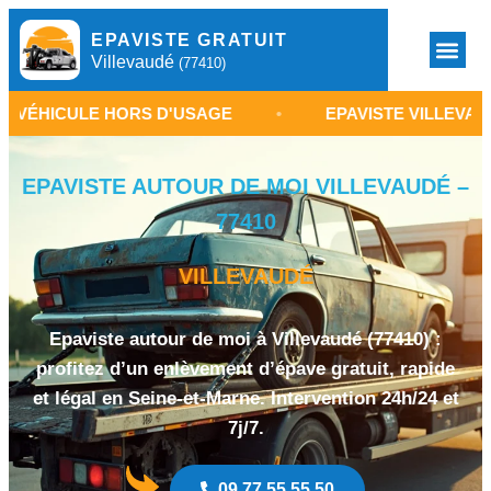
EPAVISTE GRATUIT
Villevaudé
(77410)
E HORS D'USAGE
•
EPAVISTE VILLEVAUDÉ 77410
EPAVISTE AUTOUR DE MOI VILLEVAUDÉ –
77410
VILLEVAUDÉ
Epaviste autour de moi à Villevaudé (77410) :
profitez d’un enlèvement d’épave gratuit, rapide
et légal en Seine-et-Marne. Intervention 24h/24 et
7j/7.
09 77 55 55 50