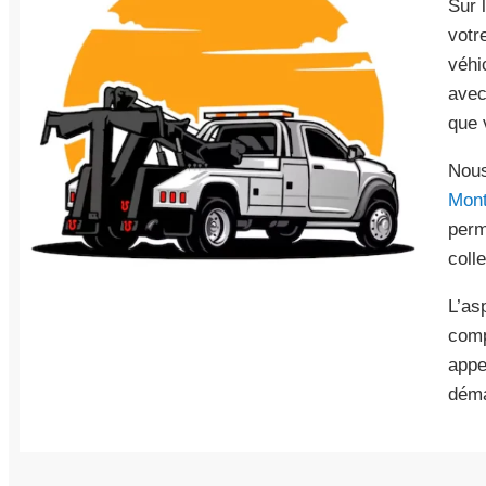
Sur 
votr
véhi
avec
que 
Nous
Mont
perm
coll
L’as
comp
appe
déma