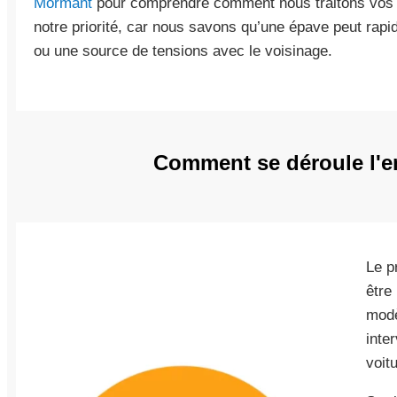
Mormant
pour comprendre comment nous traitons vos vé
notre priorité, car nous savons qu’une épave peut rap
ou une source de tensions avec le voisinage.
Comment se déroule l'en
Le p
être
modè
inte
voit