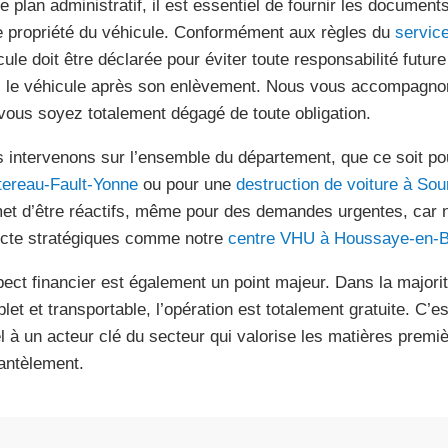
le plan administratif, il est essentiel de fournir les documen
e propriété du véhicule. Conformément aux règles du
service
cule doit être déclarée pour éviter toute responsabilité futu
 le véhicule après son enlèvement. Nous vous accompagno
vous soyez totalement dégagé de toute obligation.
 intervenons sur l’ensemble du département, que ce soit p
ereau-Fault-Yonne
ou pour une
destruction de voiture à So
et d’être réactifs, même pour des demandes urgentes, car 
ecte stratégiques comme notre
centre VHU à Houssaye-en-B
pect financier est également un point majeur. Dans la majorit
let et transportable, l’opération est totalement gratuite. C’e
l à un acteur clé du secteur qui valorise les matières premi
ntèlement.