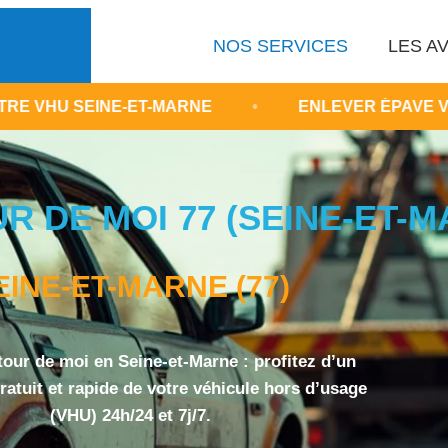
NOS SERVICES
LES AV
NE-ET-MARNE
•
ENLEVER ÉPAVE VOITURE GRA
R DE MOI 77 (SEINE-ET-M
EINE-ET-MARNE (77)
tour de moi en Seine-et-Marne : profitez d’un
atuit et rapide de votre véhicule hors d’usage
(VHU) 24h/24 et 7j/7.