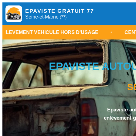
EPAVISTE GRATUIT 77
Seine-et-Marne
(77)
 VÉHICULE HORS D'USAGE
•
CENTRE VHU SEI
EPAVISTE AUTOU
S
Epaviste au
enlèvement gr