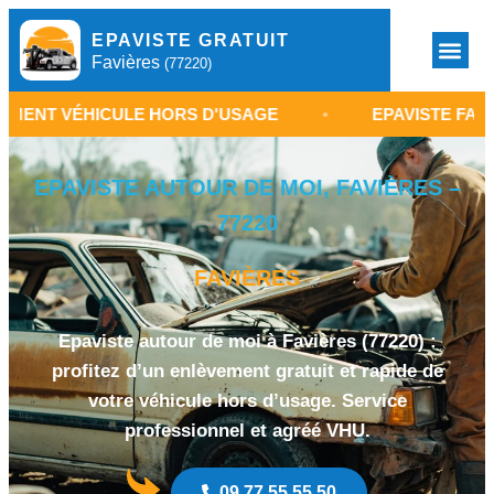
EPAVISTE GRATUIT
Favières
(77220)
HICULE HORS D'USAGE
•
EPAVISTE FAVIÈRES 7722
EPAVISTE AUTOUR DE MOI, FAVIÈRES –
77220
FAVIÈRES
Epaviste autour de moi à Favières (77220) :
profitez d’un enlèvement gratuit et rapide de
votre véhicule hors d’usage. Service
professionnel et agréé VHU.
09 77 55 55 50