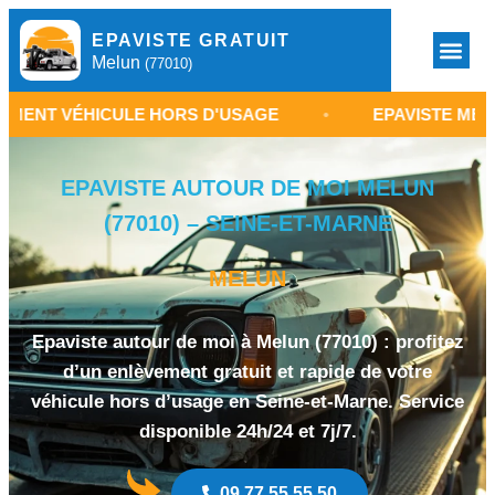
EPAVISTE GRATUIT
Melun
(77010)
HICULE HORS D'USAGE
•
EPAVISTE MELUN 77010
EPAVISTE AUTOUR DE MOI MELUN
(77010) – SEINE-ET-MARNE
MELUN
Epaviste autour de moi à Melun (77010) : profitez
d’un enlèvement gratuit et rapide de votre
véhicule hors d’usage en Seine-et-Marne. Service
disponible 24h/24 et 7j/7.
09 77 55 55 50