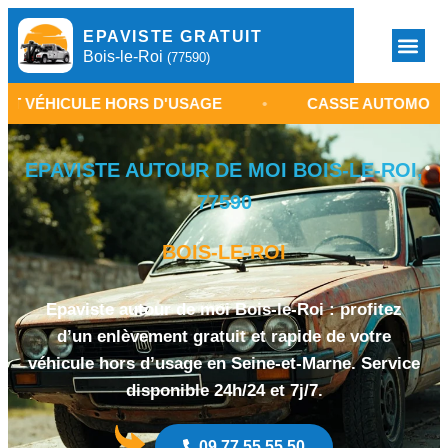
EPAVISTE GRATUIT
Bois-le-Roi
(77590)
LE HORS D'USAGE
•
CASSE AUTOMOBILE BOIS-LE-R
EPAVISTE AUTOUR DE MOI BOIS-LE-ROI,
77590
BOIS-LE-ROI
Epaviste autour de moi Bois-le-Roi : profitez
d’un enlèvement gratuit et rapide de votre
véhicule hors d’usage en Seine-et-Marne. Service
disponible 24h/24 et 7j/7.
09 77 55 55 50