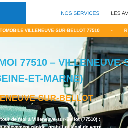
NOS SERVICES
LES AV
ENEUVE-SUR-BELLOT 77510
•
RETRAIT GRATUI
MOI 77510 – VILLENEUVE
SEINE-ET-MARNE)
LENEUVE-SUR-BELLOT
tour de moi à Villeneuve-sur-Bellot (77510) :
n enlèvement rapide, gratuit et légal de votre