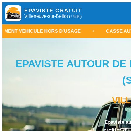
EPAVISTE GRATUIT
Villeneuve-sur-Bellot
(77510)
LE HORS D'USAGE
•
CASSE AUTOMOBILE VILL
EPAVISTE AUTOUR DE 
(
VIL
Epaviste au
profitez d’u