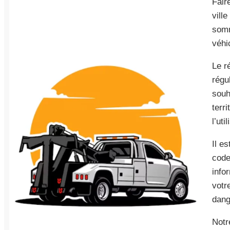
Fair
vill
somm
véhi
Le r
régu
souh
terr
l’uti
Il e
code
info
votr
dang
Notr