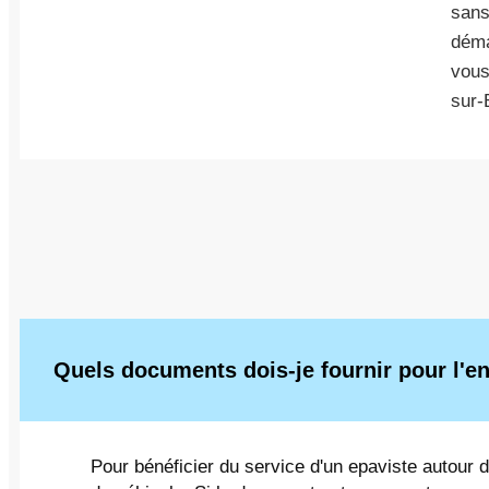
sans
déma
vous
sur-B
Quels documents dois-je fournir pour l'
Pour bénéficier du service d'un epaviste autour d