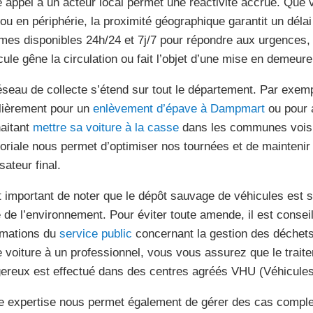
e appel à un acteur local permet une réactivité accrue. Que 
e ou en périphérie, la proximité géographique garantit un délai
es disponibles 24h/24 et 7j/7 pour répondre aux urgences,
cule gêne la circulation ou fait l’objet d’une mise en demeure
éseau de collecte s’étend sur tout le département. Par exem
lièrement pour un
enlèvement d’épave à Dampmart
ou pour a
aitant
mettre sa voiture à la casse
dans les communes voisi
itoriale nous permet d’optimiser nos tournées et de maintenir 
lisateur final.
st important de noter que le dépôt sauvage de véhicules est 
 de l’environnement. Pour éviter toute amende, il est conseil
rmations du
service public
concernant la gestion des déchet
e voiture à un professionnel, vous vous assurez que le trai
ereux est effectué dans des centres agréés VHU (Véhicule
e expertise nous permet également de gérer des cas comp