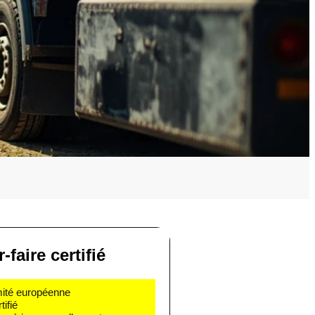
-faire certifié
rmité européenne
ifié