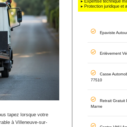
▸ Expertise technique mi
▸ Protection juridique et
Epaviste Autou
Enlèvement Vé
Casse Automobi
77510
Retrait Gratuit
Marne
ous tapez lorsque votre
rable à Villeneuve-sur-
Centre VHU Ag