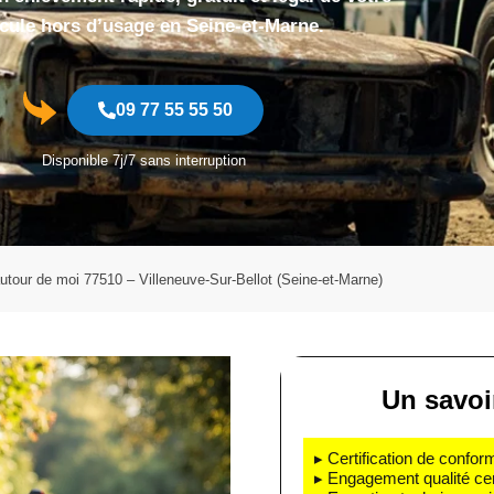
cule hors d’usage en Seine-et-Marne.
09 77 55 55 50
Disponible 7j/7 sans interruption
utour de moi 77510 – Villeneuve-Sur-Bellot (Seine-et-Marne)
Un savoir
▸ Certification de confo
▸ Engagement qualité cert