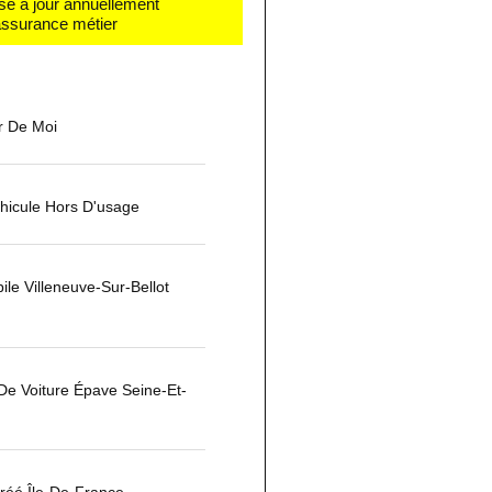
se à jour annuellement
 assurance métier
r De Moi
hicule Hors D'usage
le Villeneuve-Sur-Bellot
 De Voiture Épave Seine-Et-
réé Île-De-France