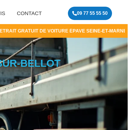
IS
CONTACT
09 77 55 55 50
T DE VOITURE ÉPAVE SEINE-ET-MARNE
•
CENTR
-SUR-BELLOT