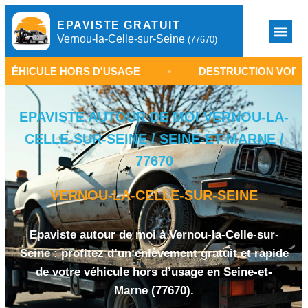
EPAVISTE GRATUIT
Vernou-la-Celle-sur-Seine
(77670)
 HORS D'USAGE
•
DESTRUCTION VOITURE VERNOU
EPAVISTE AUTOUR DE MOI VERNOU-LA-
CELLE-SUR-SEINE / SEINE-ET-MARNE /
77670
VERNOU-LA-CELLE-SUR-SEINE
Epaviste autour de moi à Vernou-la-Celle-sur-
Seine : profitez d’un enlèvement gratuit et rapide
de votre véhicule hors d’usage en Seine-et-
Marne (77670).