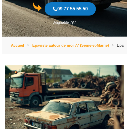
09 77 55 55 50
Joignable 7j/7
Accueil
Epaviste autour de moi 77 (Seine-et-Marne)
Epavist