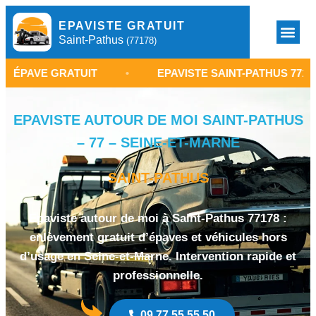
EPAVISTE GRATUIT
Saint-Pathus
(77178)
RATUIT
•
EPAVISTE SAINT-PATHUS 77178
•
EPAVISTE AUTOUR DE MOI SAINT-PATHUS
– 77 – SEINE-ET-MARNE
SAINT-PATHUS
Epaviste autour de moi à Saint-Pathus 77178 :
enlèvement gratuit d’épaves et véhicules hors
d’usage en Seine-et-Marne. Intervention rapide et
professionnelle.
09 77 55 55 50