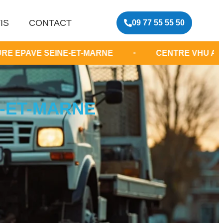
IS
CONTACT
09 77 55 55 50
EINE-ET-MARNE
•
CENTRE VHU AGRÉÉ
•
E-ET-MARNE