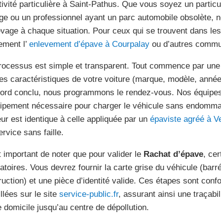
tivité particulière à Saint-Pathus. Que vous soyez un particu
ge ou un professionnel ayant un parc automobile obsolète, n
evage à chaque situation. Pour ceux qui se trouvent dans le
ement l’
enlevement d’épave à Courpalay
ou d’autres commu
rocessus est simple et transparent. Tout commence par une 
les caractéristiques de votre voiture (marque, modèle, année,
cord conclu, nous programmons le rendez-vous. Nos équipes
uipement nécessaire pour charger le véhicule sans endommag
eur est identique à celle appliquée par un
épaviste agréé à Ve
ervice sans faille.
st important de noter que pour valider le
Rachat d’épave
, ce
gatoires. Vous devrez fournir la carte grise du véhicule (bar
ruction) et une pièce d’identité valide. Ces étapes sont con
llées sur le site
service-public.fr
, assurant ainsi une traçabi
e domicile jusqu’au centre de dépollution.