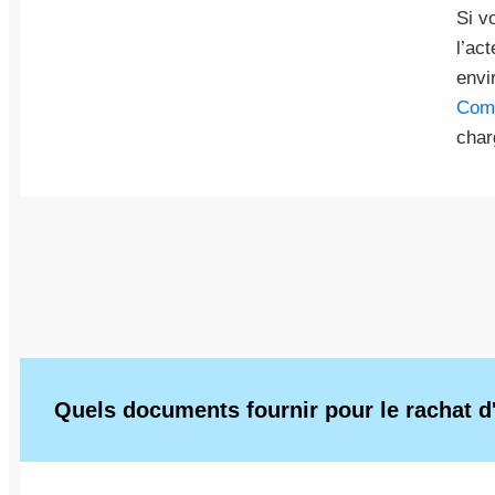
Si v
l’ac
envi
Comt
char
Quels documents fournir pour le rachat d