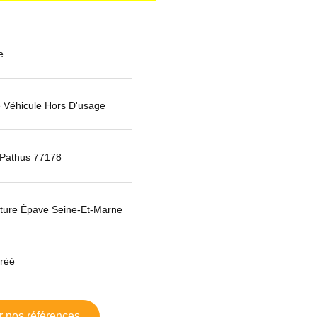
e
 Véhicule Hors D'usage
-Pathus 77178
iture Épave Seine-Et-Marne
réé
r nos références