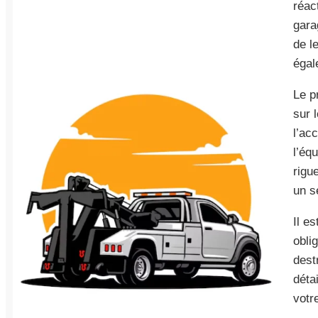
réac
gara
de l
égal
Le p
sur 
l’ac
l’éq
rigu
un s
Il e
obli
dest
détai
votr