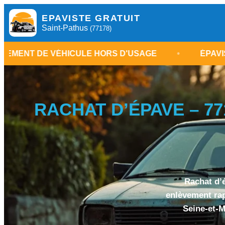
EPAVISTE GRATUIT
Saint-Pathus
(77178)
VÉHICULE HORS D'USAGE
•
ÉPAVISTE SAINT-P
RACHAT D’ÉPAVE – 77
Rachat d’é
enlèvement rap
Seine-et-M