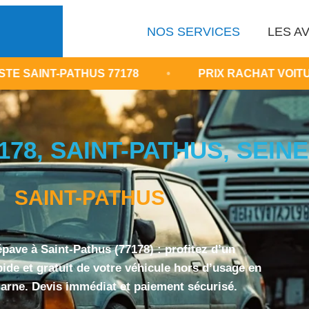
NOS SERVICES
LES AV
ATHUS 77178
•
PRIX RACHAT VOITURE ÉPAVE S
178, SAINT-PATHUS, SEIN
SAINT-PATHUS
pave à Saint-Pathus (77178) : profitez d’un
ide et gratuit de votre véhicule hors d’usage en
arne. Devis immédiat et paiement sécurisé.