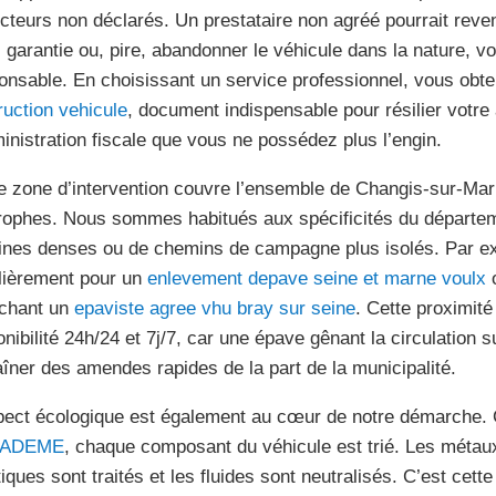
ecteurs non déclarés. Un prestataire non agréé pourrait rev
 garantie ou, pire, abandonner le véhicule dans la nature, v
onsable. En choisissant un service professionnel, vous obt
ruction vehicule
, document indispensable pour résilier votre
ministration fiscale que vous ne possédez plus l’engin.
e zone d’intervention couvre l’ensemble de Changis-sur-Ma
trophes. Nous sommes habitués aux spécificités du départem
ines denses ou de chemins de campagne plus isolés. Par e
lièrement pour un
enlevement depave seine et marne voulx
o
chant un
epaviste agree vhu bray sur seine
. Cette proximit
onibilité 24h/24 et 7j/7, car une épave gênant la circulation s
aîner des amendes rapides de la part de la municipalité.
pect écologique est également au cœur de notre démarche.
ADEME
, chaque composant du véhicule est trié. Les métaux
iques sont traités et les fluides sont neutralisés. C’est cette