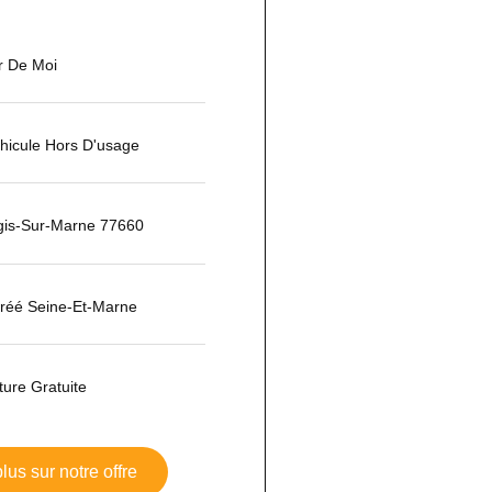
r De Moi
hicule Hors D'usage
gis-Sur-Marne 77660
réé Seine-Et-Marne
ture Gratuite
lus sur notre offre