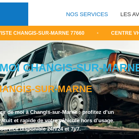
NOS SERVICES
LES AV
S-SUR-MARNE 77660
•
CENTRE VHU AGRÉÉ SEI
MOI CHANGIS-SUR-MARNE /
HANGIS-SUR-MARNE
ur de moi à Changis-sur-Marne : profitez d’un
atuit et rapide de votre véhicule hors d’usage.
Service disponible 24h/24 et 7j/7.