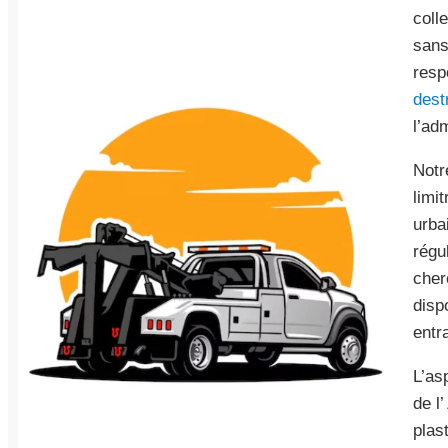
coll
sans
resp
dest
l’ad
Notr
limi
urba
régu
cher
disp
entr
L’as
de l’
plast