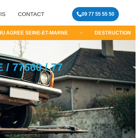
IS
CONTACT
09 77 55 55 50
NE-ET-MARNE
•
DESTRUCTION VOITURE GRATU
 77660 / 77