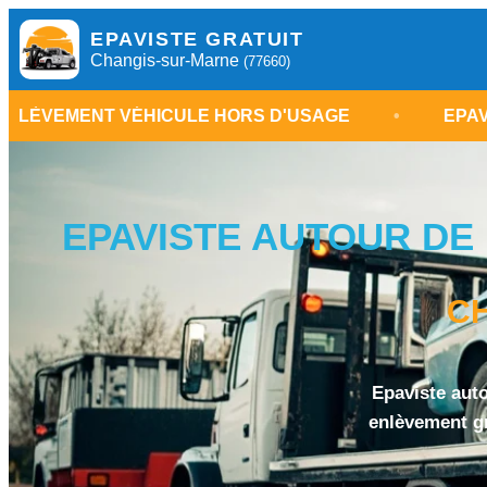
EPAVISTE GRATUIT
Changis-sur-Marne
(77660)
VÉHICULE HORS D'USAGE
•
EPAVISTE CHANGI
EPAVISTE AUTOUR DE 
C
Epaviste auto
enlèvement gr