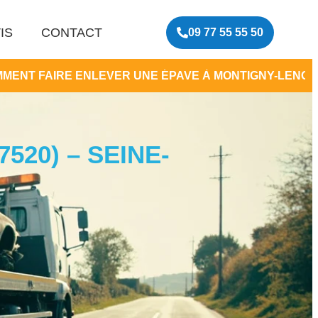
IS
CONTACT
09 77 55 55 50
EVER UNE ÉPAVE À MONTIGNY-LENCOUP
•
ENL
520) – SEINE-