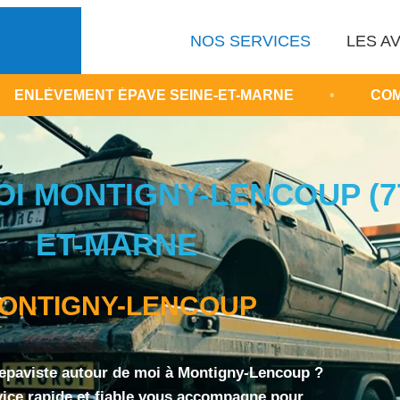
NOS SERVICES
LES AV
PAVE SEINE-ET-MARNE
•
COMMENT FAIRE ENL
I MONTIGNY-LENCOUP (77
ET-MARNE
ONTIGNY-LENCOUP
epaviste autour de moi à Montigny-Lencoup ?
vice rapide et fiable vous accompagne pour