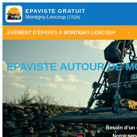
EPAVISTE GRATUIT
Montigny-Lencoup
(77520)
PAVES À MONTIGNY-LENCOUP
•
ENLÈVEMENT É
EPAVISTE AUTOUR DE MO
M
Besoin d’un 
Notre ser