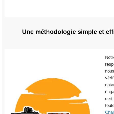
Une méthodologie simple et ef
Notr
resp
nous
véri
nota
enga
cert
tout
Cha