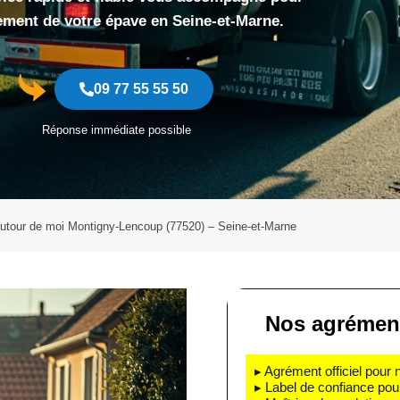
ement de votre épave en Seine-et-Marne.
09 77 55 55 50
Réponse immédiate possible
utour de moi Montigny-Lencoup (77520) – Seine-et-Marne
Nos agrément
▸ Agrément officiel pour 
▸ Label de confiance pou