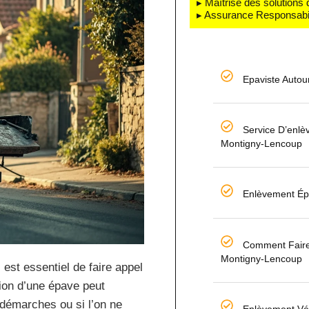
▸ Maîtrise des solutions
▸ Assurance Responsabili
Epaviste Autou
Service D’enl
Montigny-Lencoup
Enlèvement Ép
Comment Faire
Montigny-Lencoup
est essentiel de faire appel
ion d’une épave peut
 démarches ou si l’on ne
Enlèvement Véh