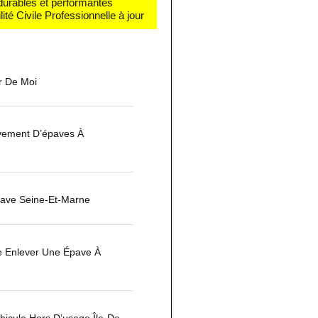
 durables et performantes
té Civile Professionnelle à jour
r De Moi
èvement D’épaves À
ave Seine-Et-Marne
 Enlever Une Épave À
icule Hors D’usage Île-De-