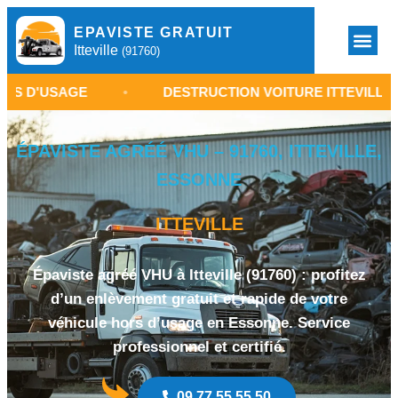
EPAVISTE GRATUIT
Itteville
(91760)
AGE
•
DESTRUCTION VOITURE ITTEVILLE 91760
ÉPAVISTE AGRÉÉ VHU – 91760, ITTEVILLE,
ESSONNE
ITTEVILLE
Épaviste agréé VHU à Itteville (91760) : profitez
d’un enlèvement gratuit et rapide de votre
véhicule hors d’usage en Essonne. Service
professionnel et certifié.
09 77 55 55 50