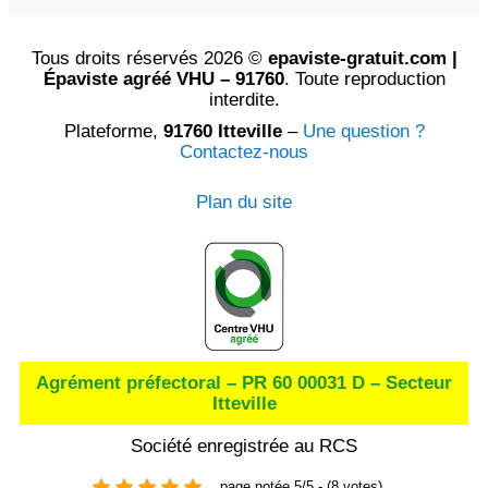
Tous droits réservés 2026 ©
epaviste-gratuit.com |
Épaviste agréé VHU – 91760
. Toute reproduction
interdite.
Plateforme,
91760 Itteville
–
Une question ?
Contactez-nous
Plan du site
Agrément préfectoral – PR 60 00031 D – Secteur
Itteville
Société enregistrée au RCS
page notée 5/5 - (8 votes)