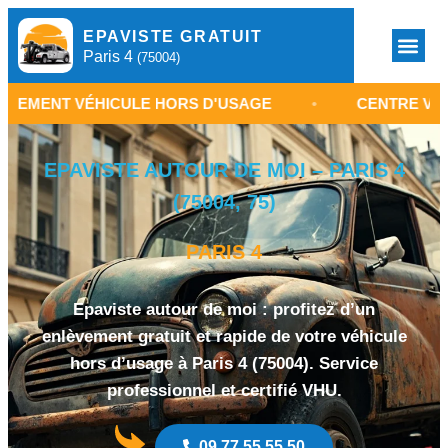
EPAVISTE GRATUIT
Paris 4
(75004)
VÉHICULE HORS D'USAGE
•
CENTRE VHU PARIS 4
EPAVISTE AUTOUR DE MOI – PARIS 4
(75004, 75)
PARIS 4
Epaviste autour de moi : profitez d’un
enlèvement gratuit et rapide de votre véhicule
hors d’usage à Paris 4 (75004). Service
professionnel et certifié VHU.
09 77 55 55 50