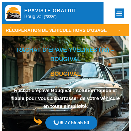
EPAVISTE GRATUIT
Bougival
(78380)
PÉRATION DE VÉHICULE HORS D’USAGE
•
BOUGIV
RACHAT D’ÉPAVE YVELINES (78) –
BOUGIVAL
BOUGIVAL
Rachat d’épave Bougival : solution rapide et
fiable pour vous débarrasser de votre véhicule
en toute simplicité.
09 77 55 55 50