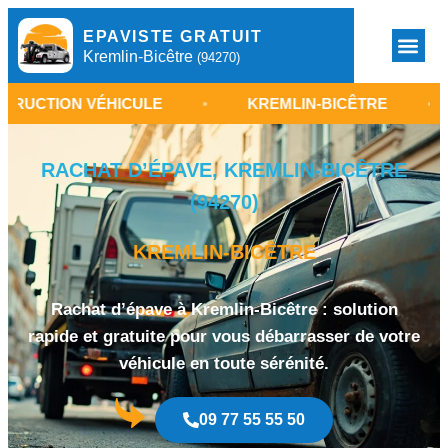
EPAVISTE GRATUIT
Kremlin-Bicêtre
(94270)
N VÉHICULE
•
KREMLIN-BICÊTRE
•
RACHA
RACHAT D’ÉPAVE, KREMLIN-BICÊTRE
(94270)
KREMLIN-BICÊTRE
Rachat d’épave à Kremlin-Bicêtre : solution
rapide et gratuite pour vous débarrasser de votre
véhicule en toute sérénité.
09 77 55 55 50