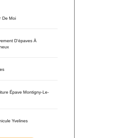
r De Moi
èvement D’épaves À
nneux
nes
iture Épave Montigny-Le-
hicule Yvelines