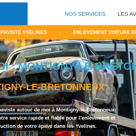
NOS SERVICES
LES AV
ES
•
ENLÈVEMENT VOITURE ÉPAVE MONTIGNY
I : MONTIGNY-LE-BRETON
IGNY-LE-BRETONNEUX
paviste autour de moi à Montigny-le-Bretonneux
re service rapide et fiable pour l’enlèvement et
ruction de votre épave dans les Yvelines.