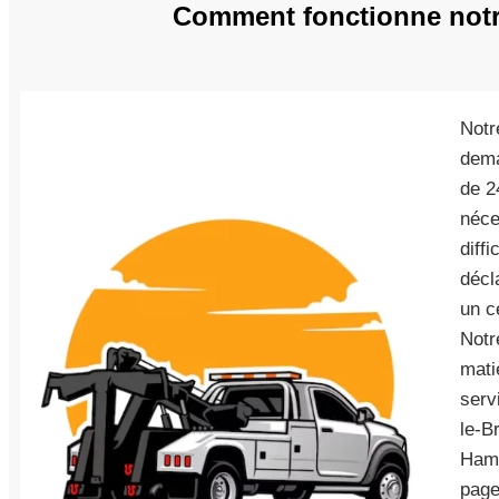
Comment fonctionne notre
Notr
dema
de 2
néce
diff
décl
un c
Notr
mati
serv
le-B
Hame
page