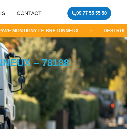
IS
CONTACT
09 77 55 55 50
-LE-BRETONNEUX
•
DESTRUCTION VÉHICULE Y
NEUX – 78188