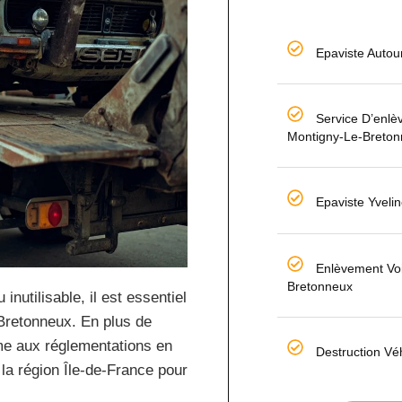
Epaviste Autou
Service D’enl
Montigny-Le-Breto
Epaviste Yveli
Enlèvement Vo
Bretonneux
nutilisable, il est essentiel
-Bretonneux. En plus de
rme aux réglementations en
Destruction Vé
 la région Île-de-France pour