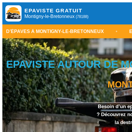
EPAVISTE GRATUIT
Montigny-le-Bretonneux
(78188)
MONTIGNY-LE-BRETONNEUX
•
EPAVISTE YVELIN
EPAVISTE AUTOUR DE MO
MONT
Besoin d’un e
? Découvrez not
la dest