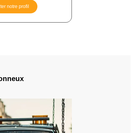
er notre profil
tonneux