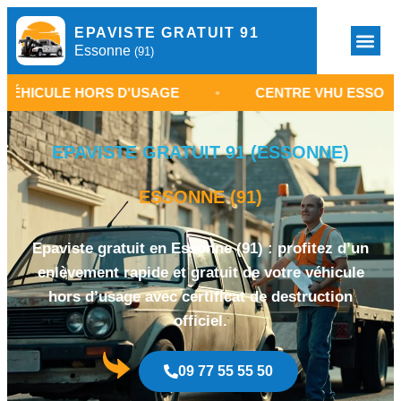
EPAVISTE GRATUIT 91
Essonne
(91)
E HORS D'USAGE
•
CENTRE VHU ESSONNE 91
EPAVISTE GRATUIT 91 (ESSONNE)
ESSONNE (91)
Epaviste gratuit en Essonne (91) : profitez d’un
enlèvement rapide et gratuit de votre véhicule
hors d’usage avec certificat de destruction
officiel.
09 77 55 55 50