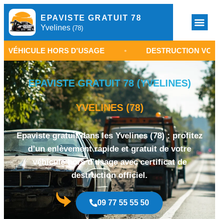
EPAVISTE GRATUIT 78
Yvelines
(78)
ULE HORS D'USAGE
•
DESTRUCTION VOITURE YVEL
EPAVISTE GRATUIT 78 (YVELINES)
YVELINES (78)
Epaviste gratuit dans les Yvelines (78) : profitez
d’un enlèvement rapide et gratuit de votre
véhicule hors d’usage avec certificat de
destruction officiel.
09 77 55 55 50