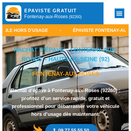
EPAVISTE GRATUIT
Fontenay-aux-Roses
(92260)
S D'USAGE
•
ÉPAVISTE FONTENAY-AUX-ROSES 92
RACHAT D’ÉPAVE – FONTENAY-AUX-
ROSES – HAUTS-DE-SEINE (92)
FONTENAY-AUX-ROSES
Rachat d’épave à Fontenay-aux-Roses (92260) :
profitez d’un service rapide, gratuit et
professionnel pour débarrasser votre véhicule
hors d’usage dès maintenant.
09 77 55 55 50