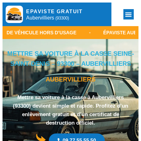
EPAVISTE GRATUIT
Aubervilliers
(93300)
ULE HORS D'USAGE
•
ÉPAVISTE AUBERVILLIERS 93
METTRE SA VOITURE À LA CASSE SEINE-
SAINT-DENIS – 93300 – AUBERVILLIERS
AUBERVILLIERS
Mettre sa voiture à la casse à Aubervilliers
(93300) devient simple et rapide. Profitez d’un
enlèvement gratuit et d’un certificat de
destruction officiel.
09 77 55 55 50