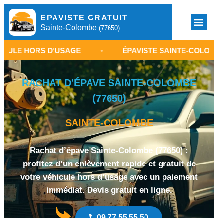
EPAVISTE GRATUIT
Sainte-Colombe
(77650)
S D'USAGE
•
ÉPAVISTE SAINTE-COLOMBE 77650
RACHAT D’ÉPAVE SAINTE-COLOMBE
(77650)
SAINTE-COLOMBE
Rachat d’épave Sainte-Colombe (77650) :
profitez d’un enlèvement rapide et gratuit de
votre véhicule hors d’usage avec un paiement
immédiat. Devis gratuit en ligne.
09 77 55 55 50