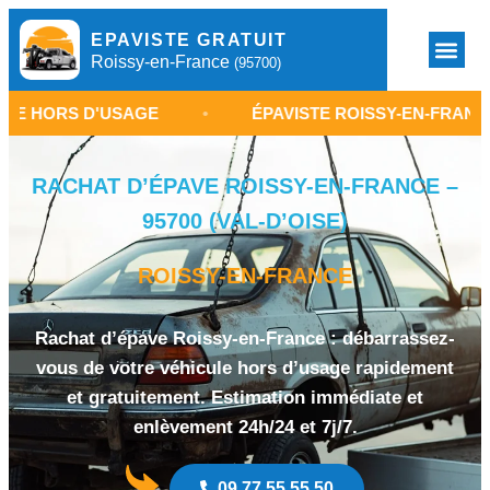
EPAVISTE GRATUIT
Roissy-en-France
(95700)
 D'USAGE
•
ÉPAVISTE ROISSY-EN-FRANCE 95700
RACHAT D’ÉPAVE ROISSY-EN-FRANCE –
95700 (VAL-D’OISE)
ROISSY-EN-FRANCE
Rachat d’épave Roissy-en-France : débarrassez-
vous de votre véhicule hors d’usage rapidement
et gratuitement. Estimation immédiate et
enlèvement 24h/24 et 7j/7.
09 77 55 55 50