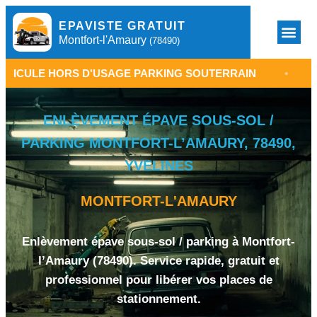
EPAVISTE GRATUIT
Montfort-l'Amaury
(78490)
 D'USAGE PARKING SOUTERRAIN
•
ÉPAVISTE MON
ENLÈVEMENT ÉPAVE SOUS-SOL /
PARKING MONTFORT-L’AMAURY, 78490,
YVELINES
MONTFORT-L'AMAURY
Enlèvement épave sous-sol / parking à Montfort-
l’Amaury (78490). Service rapide, gratuit et
professionnel pour libérer vos places de
stationnement.