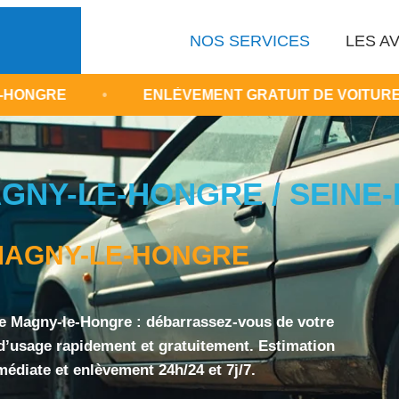
NOS SERVICES
LES AV
•
ENLÈVEMENT GRATUIT DE VOITURE HS 77
GNY-LE-HONGRE / SEINE
AGNY-LE-HONGRE
e Magny-le-Hongre : débarrassez-vous de votre
d’usage rapidement et gratuitement. Estimation
édiate et enlèvement 24h/24 et 7j/7.