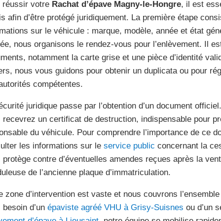
 réussir votre
Rachat d’épave Magny-le-Hongre
, il est es
is afin d’être protégé juridiquement. La première étape consi
rmations sur le véhicule : marque, modèle, année et état géné
dée, nous organisons le rendez-vous pour l’enlèvement. Il es
ments, notamment la carte grise et une pièce d’identité val
ers, nous vous guidons pour obtenir un duplicata ou pour régu
autorités compétentes.
écurité juridique passe par l’obtention d’un document officiel.
 recevrez un certificat de destruction, indispensable pour p
onsable du véhicule. Pour comprendre l’importance de ce 
ulter les informations sur le
service public
concernant la ces
 protège contre d’éventuelles amendes reçues après la vente
duleuse de l’ancienne plaque d’immatriculation.
e zone d’intervention est vaste et nous couvrons l’ensembl
 besoin d’un
épaviste agréé VHU à Grisy-Suisnes
ou d’un se
vement d’épave à Lieusaint
, notre équipe se mobilise rapide