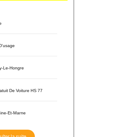
e
 D'usage
y-Le-Hongre
tuit De Voiture HS 77
ine-Et-Marne
lter la suite