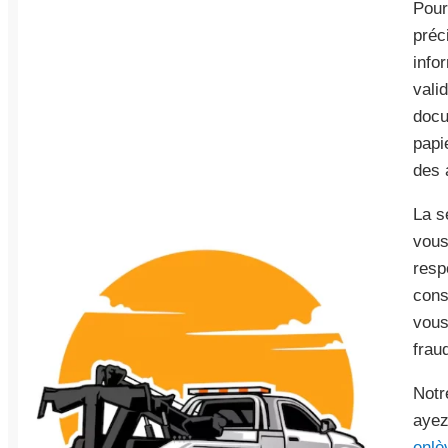
Pour
préc
info
vali
docu
papi
des 
La s
vous
resp
cons
vous
frau
Notr
ayez
enlè