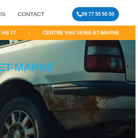
IS
CONTACT
09 77 55 55 50
•
CENTRE VHU SEINE-ET-MARNE
•
RACHAT
-ET-MARNE