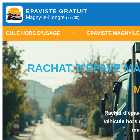
EPAVISTE GRATUIT
Magny-le-Hongre
(77700)
RS D'USAGE
•
ÉPAVISTE MAGNY-LE-HONGRE
RACHAT D’ÉPAVE MA
M
Rachat d’épav
véhicule hors 
imm