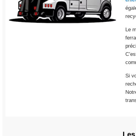
égal
recy
Le m
ferr
préc
C’es
com
Si v
rech
Notr
tran
Les