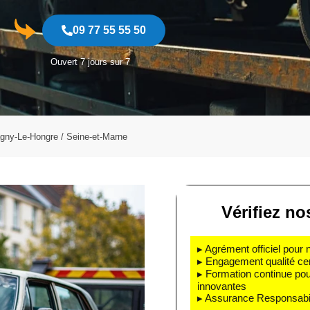
09 77 55 55 50
Ouvert 7 jours sur 7
gny-Le-Hongre / Seine-et-Marne
Vérifiez no
▸ Agrément officiel pour 
▸ Engagement qualité cert
▸ Formation continue pou
innovantes
▸ Assurance Responsabili