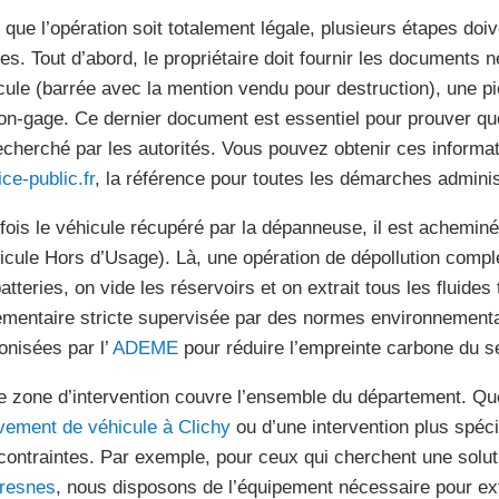
 que l’opération soit totalement légale, plusieurs étapes do
ies. Tout d’abord, le propriétaire doit fournir les documents n
cule (barrée avec la mention vendu pour destruction), une pièc
on-gage. Ce dernier document est essentiel pour prouver que
echerché par les autorités. Vous pouvez obtenir ces informatio
ce-public.fr
, la référence pour toutes les démarches adminis
fois le véhicule récupéré par la dépanneuse, il est achemin
icule Hors d’Usage). Là, une opération de dépollution complè
atteries, on vide les réservoirs et on extrait tous les fluides
ementaire stricte supervisée par des normes environnement
onisées par l’
ADEME
pour réduire l’empreinte carbone du s
e zone d’intervention couvre l’ensemble du département. Qu
vement de véhicule à Clichy
ou d’une intervention plus spéc
contraintes. Par exemple, pour ceux qui cherchent une solu
resnes
, nous disposons de l’équipement nécessaire pour ex