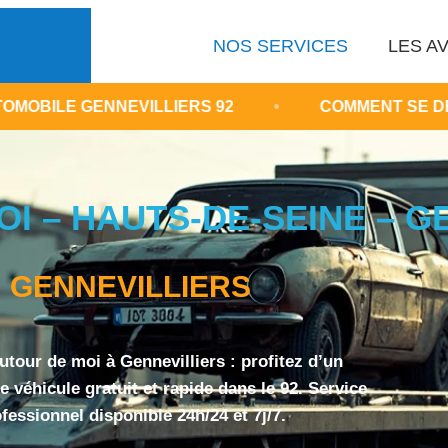
NOS SERVICES
LES AV
EVILLIERS 92
•
COMMENT SE DÉBARRASSER 
I – HAUTS-DE-SEINE – G
GENNEVILLIERS
utour de moi à Gennevilliers : profitez d’un
 véhicule gratuit et rapide dans le 92. Service
fessionnel disponible 24h/24 et 7j/7.