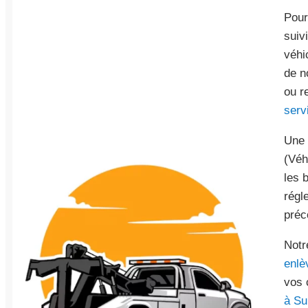
Pour
suiv
véhi
de n
ou r
servi
Une 
(Véh
les b
régl
préc
Notr
enlè
vos 
à Su