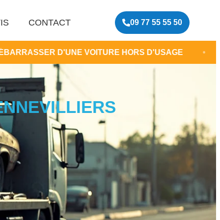
IS
CONTACT
09 77 55 55 50
D'UNE VOITURE HORS D'USAGE
•
CENTRE VHU
ENNEVILLIERS