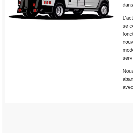
dans
L’ac
se c
fonc
nouv
modè
serv
Nous
aban
avec