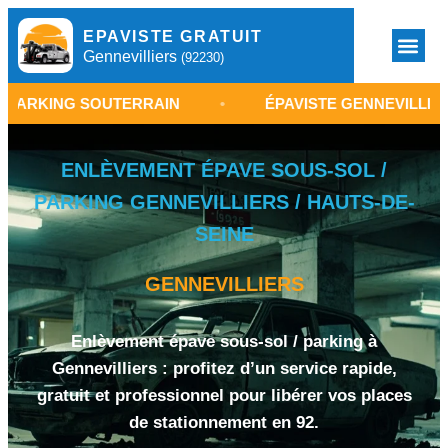
EPAVISTE GRATUIT
Gennevilliers
(92230)
 SOUTERRAIN
•
ÉPAVISTE GENNEVILLIERS 92230
ENLÈVEMENT ÉPAVE SOUS-SOL /
PARKING GENNEVILLIERS / HAUTS-DE-
SEINE
GENNEVILLIERS
Enlèvement épave sous-sol / parking à
Gennevilliers : profitez d’un service rapide,
gratuit et professionnel pour libérer vos places
de stationnement en 92.