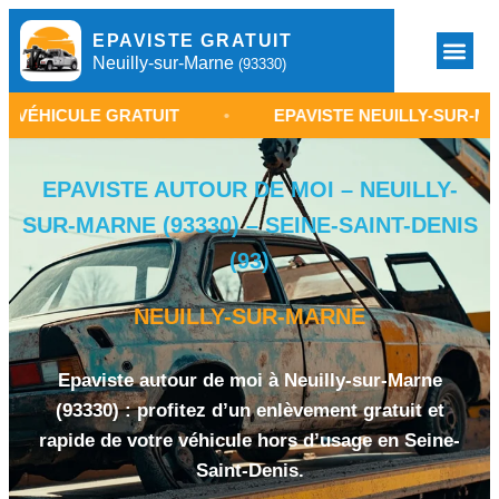
EPAVISTE GRATUIT
Neuilly-sur-Marne
(93330)
E GRATUIT
•
EPAVISTE NEUILLY-SUR-MARNE 93330
EPAVISTE AUTOUR DE MOI – NEUILLY-
SUR-MARNE (93330) – SEINE-SAINT-DENIS
(93)
NEUILLY-SUR-MARNE
Epaviste autour de moi à Neuilly-sur-Marne
(93330) : profitez d’un enlèvement gratuit et
rapide de votre véhicule hors d’usage en Seine-
Saint-Denis.