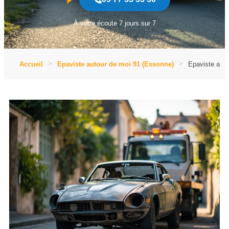
À votre écoute 7 jours sur 7
Accueil
Epaviste autour de moi 91 (Essonne)
Epaviste auto