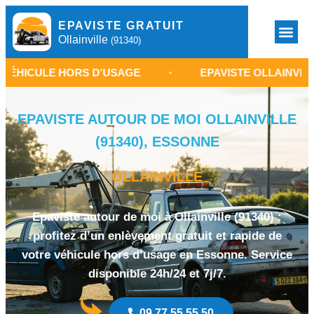
EPAVISTE GRATUIT
Ollainville
(91340)
HORS D'USAGE
•
EPAVISTE OLLAINVILLE 91340
EPAVISTE AUTOUR DE MOI OLLAINVILLE
(91340), ESSONNE
OLLAINVILLE
Epaviste autour de moi à Ollainville (91340) :
profitez d’un enlèvement gratuit et rapide de
votre véhicule hors d’usage en Essonne. Service
disponible 24h/24 et 7j/7.
09 77 55 55 50