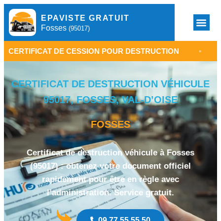
EPAVISTE GRATUIT
Fosses
(95017)
AT DE CESSION POUR DESTRUCTION
•
ÉPAVISTE F
CERTIFICAT DE DESTRUCTION VÉHICULE
95017, FOSSES, VAL-D’OISE
FOSSES
Certificat de destruction véhicule à Fosses
(95017) : obtenez votre document officiel
rapidement pour être en règle avec
l’administration. Service gratuit.
09 77 55 55 50