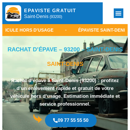
EPAVISTE GRATUIT
Saint-Denis
(93200)
HORS D'USAGE
•
ÉPAVISTE SAINT-DENIS 93200
RACHAT D’ÉPAVE – 93200 – SAINT-DENIS
SAINT-DENIS
Rachat d’épave à Saint-Denis (93200) : profitez
d’un enlèvement rapide et gratuit de votre
véhicule hors d’usage. Estimation immédiate et
service professionnel.
09 77 55 55 50