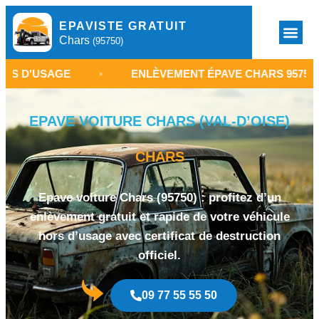
EPAVISTE GRATUIT
Chars
(95750)
SAGE
•
ENLÈVEMENT ÉPAVE CHARS 95750
•
EPAVE VOITURE CHARS (VAL-D’OISE)
CHARS
Epave voiture Chars (95750) : profitez d’un
enlèvement gratuit et rapide de votre véhicule
hors d’usage avec certificat de destruction
officiel.
09 77 55 55 50