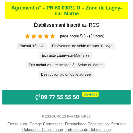
Agrément n° – PR 60 00031 D – Zone de Lagny-
sur-Marne
Établissement inscrit au RCS
page notée 5/5 - (2 votes)
Rachat d'épave
Enlèvement de véhicule hors d'usage
Epaviste Lagny-sur-Marne 77
Prix rachat voiture accidentée Seine-et-Marne
Destruction automobile agréée
OUVERT !
09 77 55 55 50
RESSOURCES PARTENAIRES
Casse auto
·
Garage Carrosserie
·
Débouchage Canalisation
·
Serrurier
·
Déboucher Canalisation
·
Entreprise de Débouchage
·