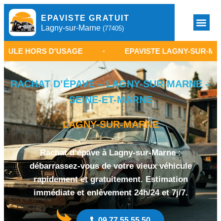
EPAVISTE GRATUIT
Lagny-sur-Marne
(77405)
S D'USAGE
•
EPAVISTE LAGNY-SUR-MARNE 77
RACHAT D’ÉPAVE – LAGNY-SUR-MARNE –
SEINE-ET-MARNE
LAGNY-SUR-MARNE
Rachat d’épave à Lagny-sur-Marne :
débarrassez-vous de votre vieux véhicule
rapidement et gratuitement. Estimation
immédiate et enlèvement 24h/24 et 7j/7.
09 77 55 55 50