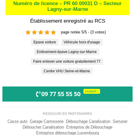
Numéro de licence – PR 60 00031 D – Secteur
Lagny-sur-Marne
Établissement enregistré au RCS
page notée 5/5 - (3 votes)
Epave voiture
Véhicule hors d'usage
Enlèvement épave Lagny-sur-Marne
Faire enlever une voiture gratuitement 77
Centre VHU Seine-et-Marne
OUVERT !
09 77 55 55 50
RESSOURCES PARTENAIRES
Casse auto
·
Garage Carrosserie
·
Débouchage Canalisation
·
Serrurier
·
Déboucher Canalisation
·
Entreprise de Débouchage
·
Entreprise débouchage Luxembourg