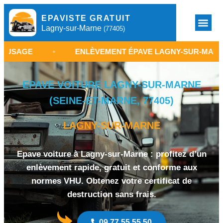
EPAVISTE GRATUIT
Lagny-sur-Marne
(77405)
•
ENLÈVEMENT ÉPAVE LAGNY-SUR-MARNE
•
EPAVE VOITURE LAGNY-SUR-MARNE
(SEINE-ET-MARNE, 77405)
LAGNY-SUR-MARNE
Epave voiture à Lagny-sur-Marne : profitez d’un
enlèvement rapide, gratuit et conforme aux
normes VHU. Obtenez votre certificat de
destruction sans frais.
09 77 55 55 50