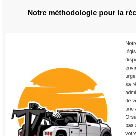
Notre méthodologie pour la réc
Notr
légi
disp
envi
urge
sa r
admi
de v
une 
Orsa
pas 
votr