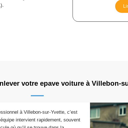
).
Li
nlever votre epave voiture à Villebon-su
essionnel à Villebon-sur-Yvette, c’est
 équipe intervient rapidement, souvent
cule où qu’il se trouve dans la