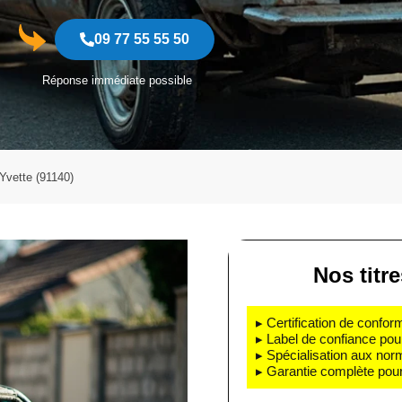
09 77 55 55 50
Réponse immédiate possible
Yvette (91140)
Nos titr
▸ Certification de confo
▸ Label de confiance pou
▸ Spécialisation aux nor
▸ Garantie complète pour