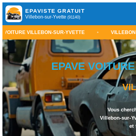
EPAVISTE GRATUIT
Villebon-sur-Yvette
(91140)
BON-SUR-YVETTE
•
VILLEBON-SUR-YVETTE DE
EPAVE VOITURE
VI
Vous cherch
Villebon-sur-Y
et