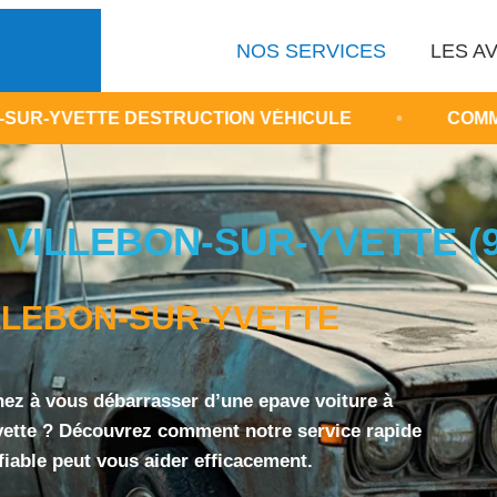
NOS SERVICES
LES AV
STRUCTION VÉHICULE
•
COMMENT FAIRE ENLE
 VILLEBON-SUR-YVETTE (9
LLEBON-SUR-YVETTE
ez à vous débarrasser d’une epave voiture à
vette ? Découvrez comment notre service rapide
 fiable peut vous aider efficacement.