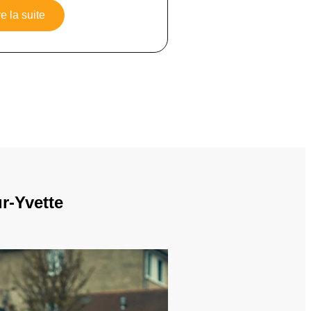
re la suite
r-Yvette