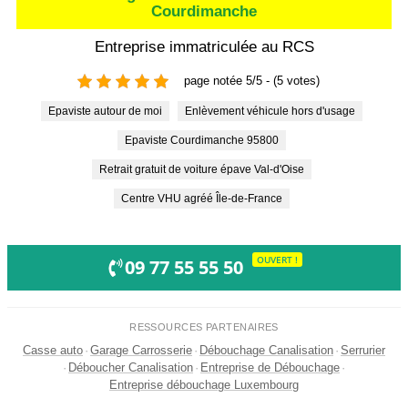
Courdimanche
Entreprise immatriculée au RCS
page notée 5/5 - (5 votes)
Epaviste autour de moi
Enlèvement véhicule hors d'usage
Epaviste Courdimanche 95800
Retrait gratuit de voiture épave Val-d'Oise
Centre VHU agréé Île-de-France
OUVERT !
09 77 55 55 50
RESSOURCES PARTENAIRES
Casse auto
·
Garage Carrosserie
·
Débouchage Canalisation
·
Serrurier
·
Déboucher Canalisation
·
Entreprise de Débouchage
·
Entreprise débouchage Luxembourg