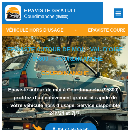
EPAVISTE GRATUIT
Courdimanche
(95800)
E HORS D'USAGE
•
EPAVISTE COURDIMANCHE 958
EPAVISTE AUTOUR DE MOI – VAL-D’OISE
– 95800 – COURDIMANCHE
COURDIMANCHE
Epaviste autour de moi à Courdimanche (95800) :
profitez d’un enlèvement gratuit et rapide de
votre véhicule hors d’usage. Service disponible
24h/24 et 7j/7.
09 77 55 55 50