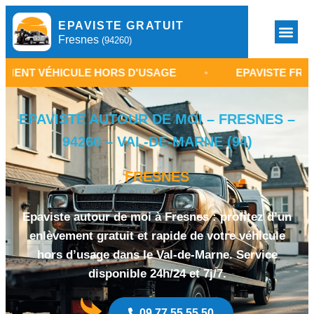
EPAVISTE GRATUIT
Fresnes
(94260)
ICULE HORS D'USAGE
•
EPAVISTE FRESNES 94260
EPAVISTE AUTOUR DE MOI – FRESNES –
94260 – VAL-DE-MARNE (94)
FRESNES
Epaviste autour de moi à Fresnes : profitez d’un
enlèvement gratuit et rapide de votre véhicule
hors d’usage dans le Val-de-Marne. Service
disponible 24h/24 et 7j/7.
09 77 55 55 50