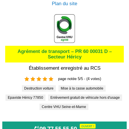
Plan du site
Agrément de transport – PR 60 00031 D –
Secteur Héricy
Établissement enregistré au RCS
page notée 5/5 - (4 votes)
Destruction voiture
Mise à la casse automobile
Epaviste Héricy 77850
Enlèvement gratuit de véhicule hors d'usage
Centre VHU Seine-et-Marne
OUVERT !
09 77 55 55 50