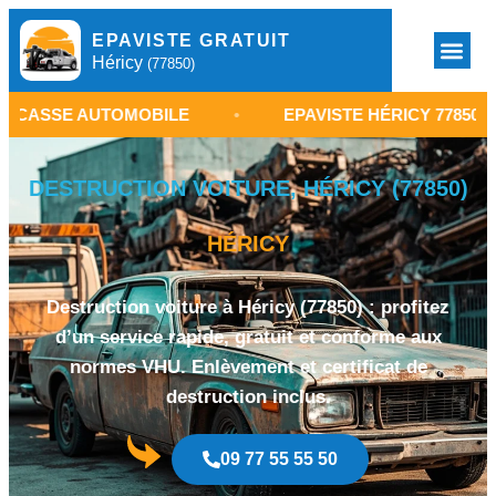
EPAVISTE GRATUIT
Héricy
(77850)
 AUTOMOBILE
•
EPAVISTE HÉRICY 77850
•
DESTRUCTION VOITURE, HÉRICY (77850)
HÉRICY
Destruction voiture à Héricy (77850) : profitez
d’un service rapide, gratuit et conforme aux
normes VHU. Enlèvement et certificat de
destruction inclus.
09 77 55 55 50