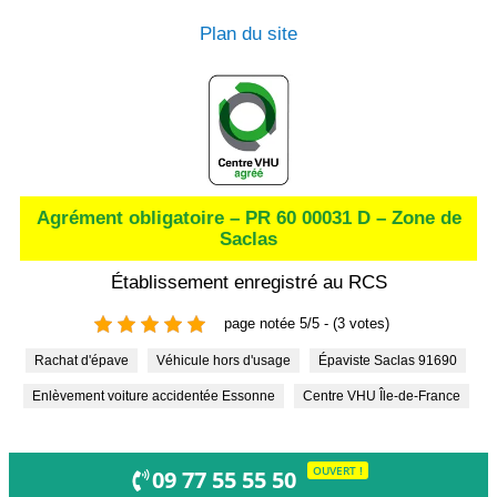
Plan du site
Agrément obligatoire – PR 60 00031 D – Zone de
Saclas
Établissement enregistré au RCS
page notée 5/5 - (3 votes)
Rachat d'épave
Véhicule hors d'usage
Épaviste Saclas 91690
Enlèvement voiture accidentée Essonne
Centre VHU Île-de-France
OUVERT !
09 77 55 55 50