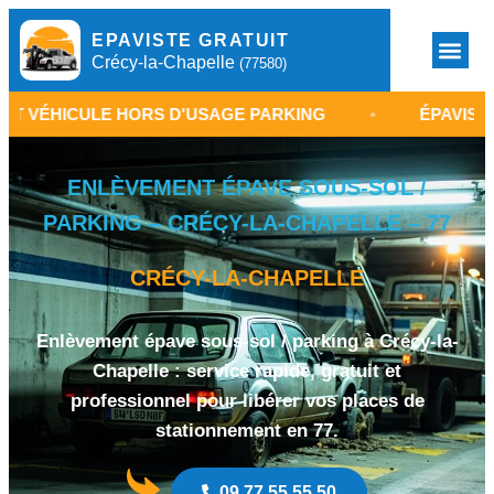
EPAVISTE GRATUIT
Crécy-la-Chapelle
(77580)
 HORS D'USAGE PARKING
•
ÉPAVISTE CRÉCY-LA-C
ENLÈVEMENT ÉPAVE SOUS-SOL /
PARKING – CRÉCY-LA-CHAPELLE – 77
CRÉCY-LA-CHAPELLE
Enlèvement épave sous-sol / parking à Crécy-la-
Chapelle : service rapide, gratuit et
professionnel pour libérer vos places de
stationnement en 77.
09 77 55 55 50